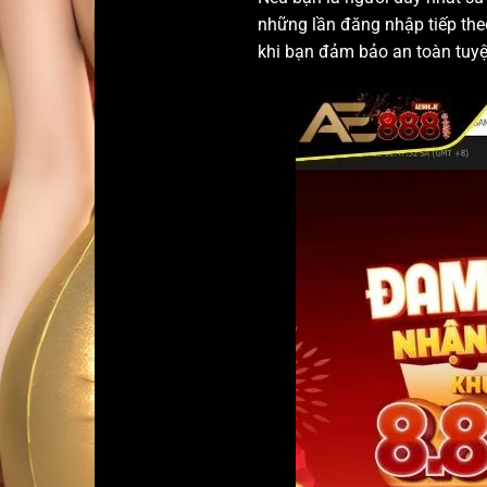
những lần đăng nhập tiếp the
khi bạn đảm bảo an toàn tuyệt