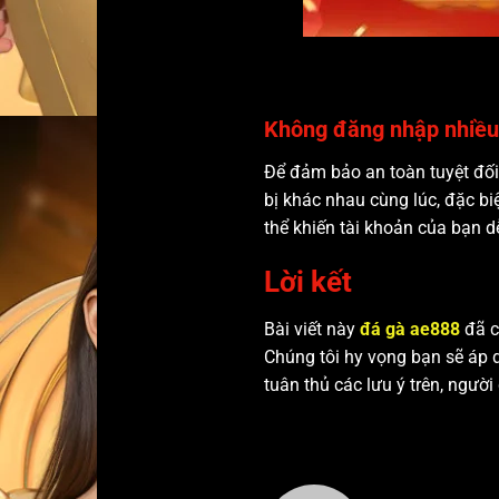
Không đăng nhập nhiều 
Để đảm bảo an toàn tuyệt đối
bị khác nhau cùng lúc, đặc biệ
thể khiến tài khoản của bạn 
Lời kết
Bài viết này
đá gà ae888
đã c
Chúng tôi hy vọng bạn sẽ áp d
tuân thủ các lưu ý trên, người