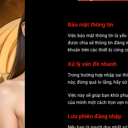
Bảo mật thông tin
Việc bảo mật thông tin là yếu
được chia sẻ thông tin đăng n
khoản trên các thiết bị công 
Xử lý vấn đề nhanh
Trong trường hợp nhập sai th
này, đừng quá lo lắng, hãy s
Việc này sẽ giúp bạn khôi phụ
của mình một cách trọn vẹn n
Lưu phiên đăng nhập
Nếu bạn là người duy nhất sử 