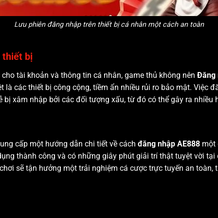
Lưu phiên đăng nhập trên thiết bị cá nhân một cách an toàn
thiết bị
 cho tài khoản và thông tin cá nhân, game thủ không nên
Đăng 
t là các thiết bị công cộng, tiềm ẩn nhiều rủi ro bảo mật. Việc đ
dễ bị xâm nhập bởi các đối tượng xấu, từ đó có thể gây ra nhiề
ung cấp một hướng dẫn chi tiết về cách
đăng nhập AE888
một 
ụng thành công và có những giây phút giải trí thật tuyệt vời tạ
 chơi sẽ tận hưởng một trải nghiệm cá cược trực tuyến an toàn, t