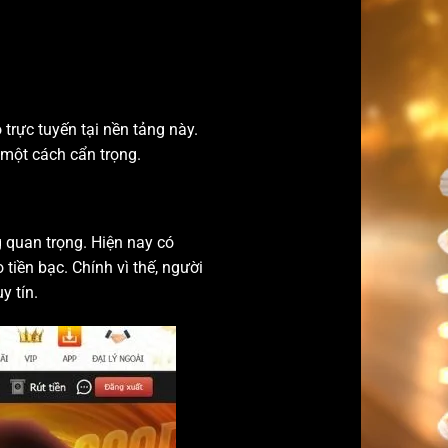
trực tuyến tại nền tảng này.
n một cách cẩn trọng.
 quan trọng. Hiện nay có
tiền bạc. Chính vì thế, người
y tín.