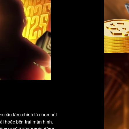
eo cần làm chính là chọn nút
hải hoặc bên trái màn hình.