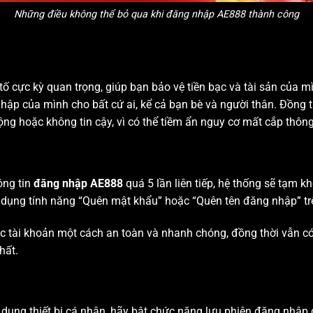
Những điều không thể bỏ qua khi đăng nhập AE888 thành công
 tố cực kỳ quan trọng, giúp bạn bảo vệ tiền bạc và tài sản của m
hập của mình cho bất cứ ai, kể cả bạn bè và người thân. Đồng t
cộng hoặc không tin cậy, vì có thể tiềm ẩn nguy cơ mất cắp thông
ông tin
đăng nhập AE888
quá 5 lần liên tiếp, hệ thống sẽ tạm k
ử dụng tính năng “Quên mật khẩu” hoặc “Quên tên đăng nhập” t
c tài khoản một cách an toàn và nhanh chóng, đồng thời vẫn có th
hất.
dụng thiết bị cá nhân, hãy bật chức năng lưu phiên đăng nhập đ