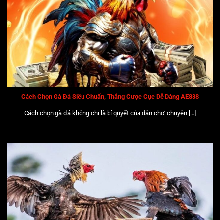
Giấy phép và chứng nhận uy tín của AE888
Giấy phép và chứng nhận uy tín được nhà cái đăng tải
công khai trên web chính thức. Trang game hoạt động
minh bạch dưới sự giám sát nghiêm ngặt của các tổ chức
cờ bạc quốc tế:
Cách Chọn Gà Đá Siêu Chuẩn, Thắng Cược Cục Dễ Dàng AE888
Cơ quan cấp
Thời
Phạm vi áp
Giấy phép
phép
gian
dụng
Cách chọn gà đá không chỉ là bí quyết của dân chơi chuyên [...]
PAGCOR
23-0456-GC
2015
Toàn cầu
Châu Âu và
MGA
MGA/B2C/987/2020
2016
châu Á
Kiểm định trò
iTech Labs
RNG Certified
2020
chơi
Bảo mật dữ
GEOTRUST
SSL Certified
2020
liệu