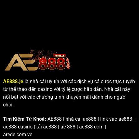
nhận.
Khám phá thế giới giải trí thời thượng trên trang
AE888
Nhà cái mang đến thế giới game xanh chín lên đến 3.000+
sản phẩm, cập nhật định kỳ hàng tháng. Truy cập trang
chủ, bạn sẽ được đắm chìm trong bầu không khí cá cược
sôi động, cuốn hút:
Live casino cực cháy cùng idol Yua Mikami
AE888.je
là nhà cái uy tín với các dịch vụ cá cược trực tuyến
12 sảnh live casino
AE888 App
đưa người chơi lạc vào
từ thể thao đến casino với tỷ lệ cược hấp dẫn. Nhà cái này
thiên đường cờ bạc sang trọng, đẳng cấp. 200+ phòng
nổi bật với các chương trình khuyến mãi dành cho người
game được phát trực tiếp từ studio ngoài đời thực, nổi bật
chơi.
với các thương hiệu như DG, WM, SA, WG,… Hệ thống hình
ảnh full HD hiển thị sắc nét trên màn hình gia tăng niềm
Tìm Kiếm Từ Khoá:
AE888 | nhà cái ae888 | link vào ae888 |
tin.
ae888 casino | tải ae888 | ae 888 | ae888 com |
arede.com.vc