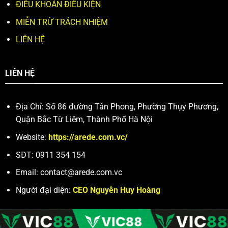
Thiên đường slot game lên đến hơn 1000 sản phẩm là kết
ĐIỀU KHOẢN ĐIỀU KIỆN
quả của quá trình tìm kiếm và hợp tác với 30+ đơn vị cung
MIỄN TRỪ TRÁCH NHIỆM
cấp.
AE888
mở ra hành trình quay hũ bất tận với hàng
trăm chủ đề độc đáo như phiêu lưu, Ai Cập, phim ảnh,
LIÊN HỆ
thám hiểm, cổ tích,… Giao diện 3D đẹp mắt, RTP trung
bình 96.8% cứ 72h lại nổ Jackpot tiền tỷ.
Một vài game
LIÊN HỆ
slot nổi bật hiện đang có lượng người chơi kỷ lục tại
AE888
như:
Địa Chỉ:
Số 86 đường Tân Phong, Phường Thụy Phương,
Thần thoại Hy Lạp
Quận Bắc Từ Liêm, Thành Phố Hà Nội
Hắc Ngộ Không
Website:
https://arede.com.vc/
Cây hái ra tiền
SĐT:
0911 354 154
Đại phát tài
Email:
contact@arede.com.vc
Thần sấm
Người đại diện:
CEO Nguyễn Huy Hoàng
Thể thao kịch tính hàng nghìn trận đấu hot
Thể thao
AE888
sôi động, kịch tính với hơn 400 kèo được