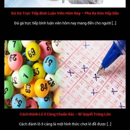
AE888
thiết kế giao diện đạt chuẩn UX/UI sử dụng nền
trắng tạo sự gần gũi, thân thiện:
Đá Gà Trực Tiếp Bình Luận Viên Hôm Nay – Pha Ra Đòn Hấp Dẫn
Đá gà trực tiếp bình luận viên hôm nay mang đến cho người [...]
Thanh công cụ cố định bên trái giúp người chơi thao
tác vào game dễ dàng.
Tốc độ load trang trung bình 1.2s, thường xuyên nâng
cấp server đảm bảo không giật lag.
Tương thích với 15 loại thiết bị, cung cấp app mobile
chơi game tiện lợi ngay trên di động.
Quy trình CSKH minh bạch, hiệu quả cao
AE888
sở hữu đội ngũ 500+ nhân viên tư vấn, thành thạo
5 thứ tiếng bao gồm Việt, Anh, Trung, Thái và Indonesia.
Dịch vụ CSKH hoạt động liên tục 24/7 hỗ trợ qua các kênh
như hotline, live chat, email, Telegram. Không chỉ giải đáp
Cách Đánh Lô 3 Càng Chuẩn Xác – Bí Quyết Trúng Lớn
kỹ lưỡng mọi thắc mắc, các vấn đề còn được xử lý theo
Cách đánh lô 3 càng là một hình thức chơi lô đề được [...]
quy trình minh bạch, hiệu quả cao chỉ ngay từ lần đầu tiếp