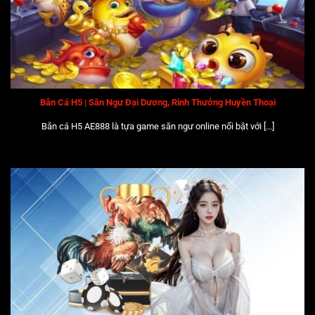
Bắn Cá H5 | Săn Ngư Đại Dương, Rinh Thưởng Huyền Thoại
Bắn cá H5 AE888 là tựa game săn ngư online nổi bật với [...]
Bảo mật kiên cố cùng khả năng thanh toán nhanh
Ngoài khả năng bảo mật vượt trội,
AE888
còn sở hữu hệ
thống thanh toán ưu việt tích hợp đầy đủ các phương
thức. Bên cạnh chuyển khoản ngân hàng, người chơi có
thể giao dịch qua ví điện tử, thẻ cào, USDT. Tốc độ xử lý
trung bình từ 30s đến tối đa 10 phút, trong đó 90% yêu
cầu nạp điểm hoàn tất trong 2 phút.
Giao diện tối ưu hỗ trợ chơi trên app