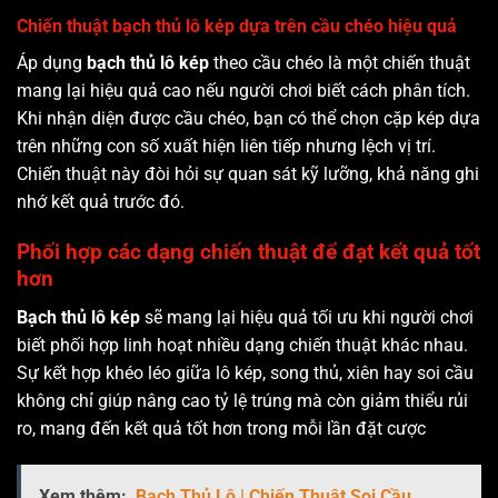
Chiến thuật bạch thủ lô kép dựa trên cầu chéo hiệu quả
Áp dụng
bạch thủ lô kép
theo cầu chéo là một chiến thuật
mang lại hiệu quả cao nếu người chơi biết cách phân tích.
Khi nhận diện được cầu chéo, bạn có thể chọn cặp kép dựa
trên những con số xuất hiện liên tiếp nhưng lệch vị trí.
Chiến thuật này đòi hỏi sự quan sát kỹ lưỡng, khả năng ghi
nhớ kết quả trước đó.
Phối hợp các dạng chiến thuật để đạt kết quả tốt
hơn
Bạch thủ lô kép
sẽ mang lại hiệu quả tối ưu khi người chơi
biết phối hợp linh hoạt nhiều dạng chiến thuật khác nhau.
Sự kết hợp khéo léo giữa lô kép, song thủ, xiên hay soi cầu
không chỉ giúp nâng cao tỷ lệ trúng mà còn giảm thiểu rủi
ro, mang đến kết quả tốt hơn trong mỗi lần đặt cược
Xem thêm:
Bạch Thủ Lô | Chiến Thuật Soi Cầu