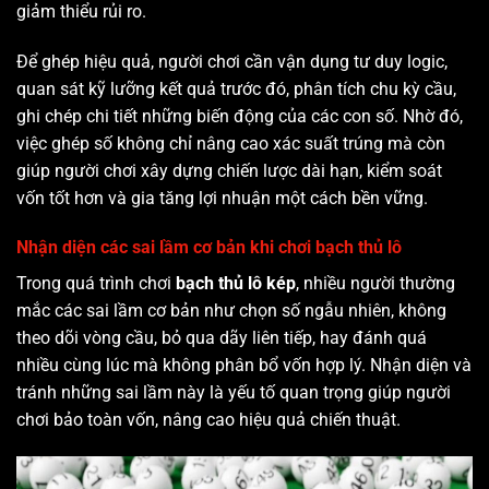
giảm thiểu rủi ro.
Để ghép hiệu quả, người chơi cần vận dụng tư duy logic,
quan sát kỹ lưỡng kết quả trước đó, phân tích chu kỳ cầu,
ghi chép chi tiết những biến động của các con số. Nhờ đó,
việc ghép số không chỉ nâng cao xác suất trúng mà còn
giúp người chơi xây dựng chiến lược dài hạn, kiểm soát
vốn tốt hơn và gia tăng lợi nhuận một cách bền vững.
Nhận diện các sai lầm cơ bản khi chơi bạch thủ lô
Trong quá trình chơi
bạch thủ lô kép
, nhiều người thường
mắc các sai lầm cơ bản như chọn số ngẫu nhiên, không
theo dõi vòng cầu, bỏ qua dãy liên tiếp, hay đánh quá
nhiều cùng lúc mà không phân bổ vốn hợp lý. Nhận diện và
tránh những sai lầm này là yếu tố quan trọng giúp người
chơi bảo toàn vốn, nâng cao hiệu quả chiến thuật.