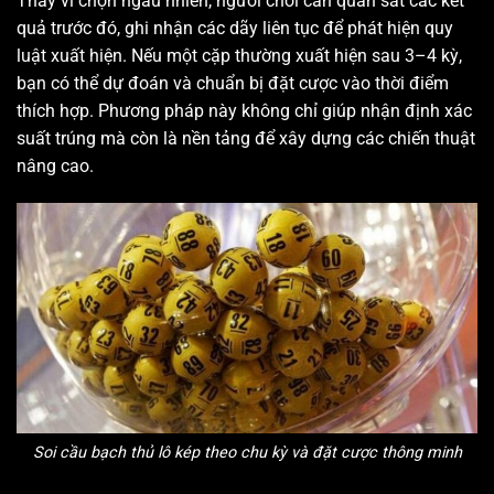
Thay vì chọn ngẫu nhiên, người chơi cần quan sát các kết
quả trước đó, ghi nhận các dãy liên tục để phát hiện quy
luật xuất hiện. Nếu một cặp thường xuất hiện sau 3–4 kỳ,
bạn có thể dự đoán và chuẩn bị đặt cược vào thời điểm
thích hợp. Phương pháp này không chỉ giúp nhận định xác
suất trúng mà còn là nền tảng để xây dựng các chiến thuật
nâng cao.
Soi cầu bạch thủ lô kép theo chu kỳ và đặt cược thông minh