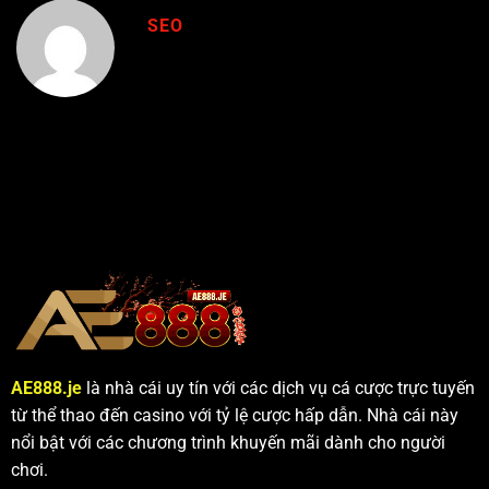
SEO
AE888.je
là nhà cái uy tín với các dịch vụ cá cược trực tuyến
từ thể thao đến casino với tỷ lệ cược hấp dẫn. Nhà cái này
nổi bật với các chương trình khuyến mãi dành cho người
chơi.