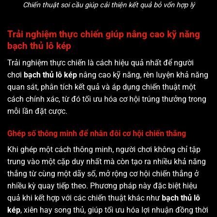
Chiến thuật soi cầu giúp cải thiện kết quả bỏ vốn hợp lý
Trải nghiệm thực chiến giúp nâng cao kỹ năng
bạch thủ lô kép
Trải nghiệm thực chiến là cách hiệu quả nhất để người
chơi
bạch thủ lô kép
nâng cao kỹ năng, rèn luyện khả năng
quan sát, phân tích kết quả và áp dụng chiến thuật một
cách chính xác, từ đó tối ưu hóa cơ hội trúng thưởng trong
mỗi lần đặt cược.
Ghép số thông minh để nhân đôi cơ hội chiến thắng
Khi ghép một cách thông minh, người chơi không chỉ tập
trung vào một cặp duy nhất mà còn tạo ra nhiều khả năng
thắng từ cùng một dãy số, mở rộng cơ hội chiến thắng ở
nhiều kỳ quay tiếp theo. Phương pháp này đặc biệt hiệu
quả khi kết hợp với các chiến thuật khác như
bạch thủ lô
kép
, xiên hay song thủ, giúp tối ưu hóa lợi nhuận đồng thời