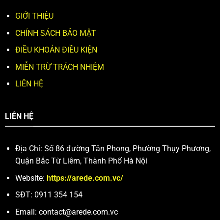
GIỚI THIỆU
CHÍNH SÁCH BẢO MẬT
ĐIỀU KHOẢN ĐIỀU KIỆN
MIỄN TRỪ TRÁCH NHIỆM
LIÊN HỆ
LIÊN HỆ
Địa Chỉ:
Số 86 đường Tân Phong, Phường Thụy Phương,
Quận Bắc Từ Liêm, Thành Phố Hà Nội
Website:
https://arede.com.vc/
SĐT:
0911 354 154
Email:
contact@arede.com.vc