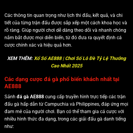
Các thông tin quan trọng như lịch thi đấu, kết quả, và chi
tiết của từng trận đấu được sắp xếp một cách khoa học và
rõ ràng. Giúp người chơi dễ dàng theo dõi và nhanh chóng
nắm bắt được mọi diễn biến, từ đó đưa ra quyết định cá
cược chính xác và hiệu quả hơn.
XEM THÊM:
Xổ Số AE888 | Chơi Số Lô Đề Tỷ Lệ Thưởng
Cao Nhất 2025
Các dạng cược đá gà phổ biến khách nhất tại
AE888
Sảnh
đá gà AE888
cung cấp truyền hình trực tiếp các trận
đấu gà hấp dẫn từ Campuchia và Philippines, đáp ứng mọi
đam mê của người chơi. Bạn có thể tham gia cá cược với
nhiều hình thức đa dạng, trong các giải đấu gà danh tiếng
như: