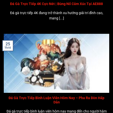
Đá Gà Trực Tiếp 4K Cực Nét | Bùng Nổ Cảm Xúc Tại AE888
Đá gà trực tiếp 4K đang trở thành xu hướng giải trí đỉnh cao,
mang [...]
25
Th10
Đá Gà Trực Tiếp Bình Luận Viên Hôm Nay – Pha Ra Đòn Hấp
Dẫn
Đá gà trực tiếp bình luận viên hôm nay mang đến cho người hâm