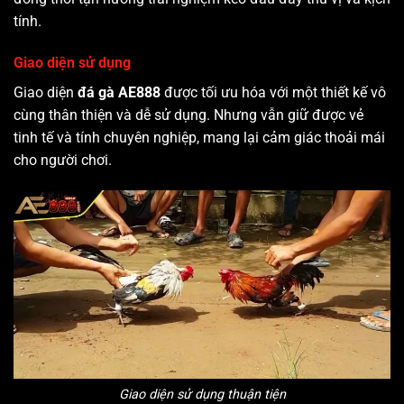
tính.
Giao diện sử dụng
Giao diện
đá gà AE888
được tối ưu hóa với một thiết kế vô
cùng thân thiện và dễ sử dụng. Nhưng vẫn giữ được vẻ
tinh tế và tính chuyên nghiệp, mang lại cảm giác thoải mái
cho người chơi.
Giao diện sử dụng thuận tiện