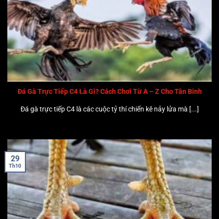
Đá Gà Trực Tiếp C4 Là Gì? Cách Chơi Từ A – Z Cho Tân Binh
Đá gà trực tiếp C4 là các cuộc tỷ thí chiến kê nảy lửa mà [...]
29
Th10