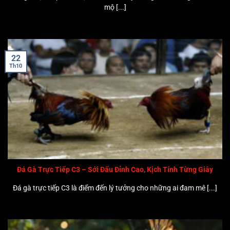
mộ [...]
22
Th10
Đá Gà Trực Tiếp C3 – Sới Đấu Đỉnh Cao, Kịch Tính Từng Giây
Đá gà trực tiếp C3 là điểm đến lý tưởng cho những ai đam mê [...]