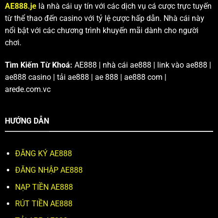
AE888
AE888.je
là nhà cái uy tín với các dịch vụ cá cược trực tuyến
từ thể thao đến casino với tỷ lệ cược hấp dẫn. Nhà cái này
nổi bật với các chương trình khuyến mãi dành cho người
chơi.
Tìm Kiếm Từ Khoá:
AE888 | nhà cái ae888 | link vào ae888 |
ae888 casino | tải ae888 | ae 888 | ae888 com |
arede.com.vc
HƯỚNG DẪN
ĐĂNG KÝ AE888
ĐĂNG NHẬP AE888
NẠP TIỀN AE888
RÚT TIỀN AE888