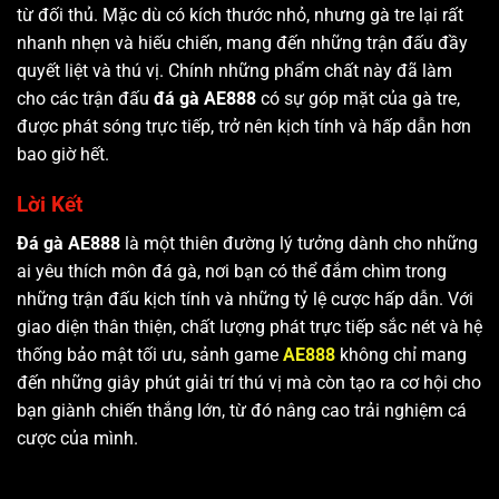
từ đối thủ. Mặc dù có kích thước nhỏ, nhưng gà tre lại rất
nhanh nhẹn và hiếu chiến, mang đến những trận đấu đầy
quyết liệt và thú vị. Chính những phẩm chất này đã làm
cho các trận đấu
đá gà AE888
có sự góp mặt của gà tre,
được phát sóng trực tiếp, trở nên kịch tính và hấp dẫn hơn
bao giờ hết.
Lời Kết
Đá gà AE888
là một thiên đường lý tưởng dành cho những
ai yêu thích môn đá gà, nơi bạn có thể đắm chìm trong
những trận đấu kịch tính và những tỷ lệ cược hấp dẫn. Với
giao diện thân thiện, chất lượng phát trực tiếp sắc nét và hệ
thống bảo mật tối ưu, sảnh game
AE888
không chỉ mang
đến những giây phút giải trí thú vị mà còn tạo ra cơ hội cho
bạn giành chiến thắng lớn, từ đó nâng cao trải nghiệm cá
cược của mình.