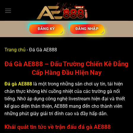
Bỏ
qua
nội
dung
ĐĂNG KÝ
ĐĂNG NHẬP
Trang chủ
-
Đá Gà AE888
Đá Gà AE888 – Đấu Trường Chiến Kê Đẳng
Cấp Hàng Đầu Hiện Nay
Đá gà AE888
là một trong những sân chơi uy tín, tái hiện
chân thực không khí cuồng nhiệt của các trường gà nổi
tiếng. Nhờ áp dụng công nghệ livestream hiện đại và thiết
kế giao diện thân thiện, AE888 mang đến cho thành viên
những phút giây giải trí đỉnh cao và đầy hấp dẫn.
Khái quát tin tức về trận đấu đá gà AE888