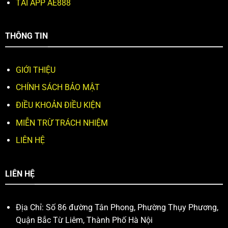
TẢI APP AE888
THÔNG TIN
GIỚI THIỆU
CHÍNH SÁCH BẢO MẬT
ĐIỀU KHOẢN ĐIỀU KIỆN
MIỄN TRỪ TRÁCH NHIỆM
LIÊN HỆ
LIÊN HỆ
Địa Chỉ:
Số 86 đường Tân Phong, Phường Thụy Phương,
Quận Bắc Từ Liêm, Thành Phố Hà Nội