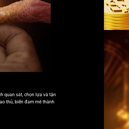
h quan sát, chọn lựa và tận
cao thủ, biến đam mê thành