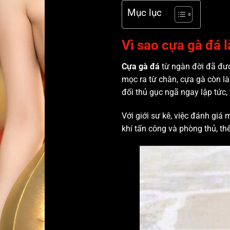
Mục lục
Vì sao cựa gà đá l
Cựa gà đá
từ ngàn đời đã đượ
mọc ra từ chân, cựa gà còn là
đối thủ gục ngã ngay lập tức,
Với giới sư kê, việc đánh giá
khí tấn công và phòng thủ, th