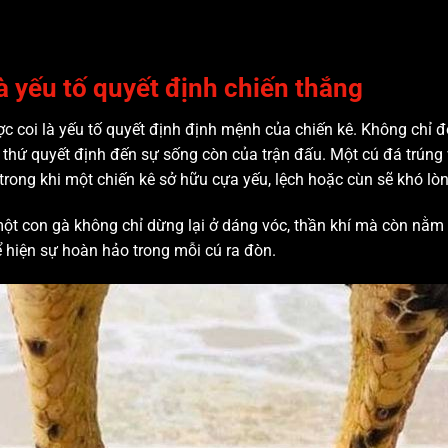
à yếu tố quyết định chiến thắng
c coi là yếu tố quyết định định mệnh của chiến kê. Không chỉ 
 thứ quyết định đến sự sống còn của trận đấu. Một cú đá trúng 
 trong khi một chiến kê sở hữu cựa yếu, lệch hoặc cùn sẽ khó l
 một con gà không chỉ dừng lại ở dáng vóc, thần khí mà còn nằm 
ể hiện sự hoàn hảo trong mỗi cú ra đòn.