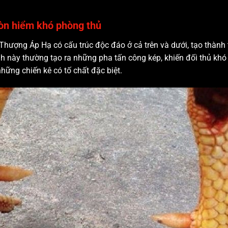
òn hiểm khó phòng thủ
, Thượng Áp Hạ có cấu trúc độc đáo ở cả trên và dưới, tạo thành
ình này thường tạo ra những pha tấn công kép, khiến đối thủ kh
những chiến kê có tố chất đặc biệt.