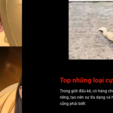
Top những loại cự
Trong giới đấu kê, có hàng c
riêng, tạo nên sự đa dạng và 
cũng phải biết: