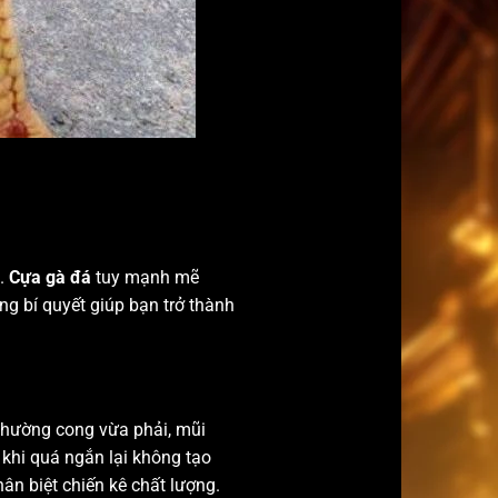
c.
Cựa gà đá
tuy mạnh mẽ
ng bí quyết giúp bạn trở thành
thường cong vừa phải, mũi
 khi quá ngắn lại không tạo
ân biệt chiến kê chất lượng.