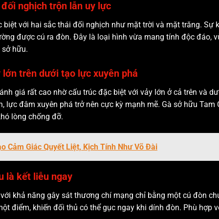
ối nghịch trộn lẫn uy lực
biệt với hai sắc thái đối nghịch như mặt trời và mặt trăng. Sự k
ờng được cú ra đòn. Đây là loại hình vừa mang tính độc đáo, vừ
 sở hữu.
lớn trên dưới tạo lực xuyên phá
h giá rất cao nhờ cấu trúc đặc biệt với vảy lớn ở cả trên và d
n, lực đâm xuyên phá trở nên cực kỳ mạnh mẽ. Gà sở hữu Tam 
 khó lòng chống đỡ.
o Cảm Giác Quyết Liệt, Kịch Tính Như Võ Đài
 là kết liễu ngay
g với khả năng gây sát thương chí mạng chỉ bằng một cú đòn ch
một điểm, khiến đối thủ có thể gục ngay khi dính đòn. Phù hợp