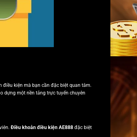
ản điều kiện mà bạn cần đặc biệt quan tâm.
ạo dựng một nền tảng trực tuyến chuyên
viên.
Điều khoản điều kiện AE888
đặc biệt