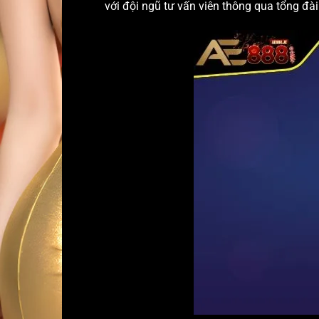
với đội ngũ tư vấn viên thông qua tổng đà