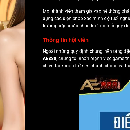
Mọi thành viên tham gia vào hệ thống phải t
dụng các biện pháp xác minh độ tuổi nghi
trường hợp người chơi dưới độ tuổi quy đị
Thông tin hội viên
Ngoài những quy định chung, nền tảng đặc 
AE888
, chúng tôi nhấn mạnh việc game thủ
chiếu tài khoản trở nên nhanh chóng và th