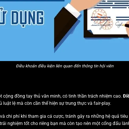
Điều khoản điều kiện liên quan đến thông tin hội viên
 cộng đồng tay thủ văn minh, có tinh thần trách nhiệm cao.
Đi
 luật lệ mà còn cần thể hiện sự trung thực và fair-play.
 và chi phí khi tham gia cá cược, tránh gây ra những hệ quả ti
 trải nghiệm tốt cho riêng bạn mà còn tạo nên một cổng đấu là