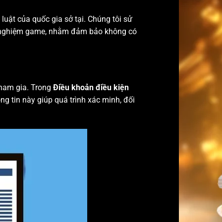
 luật của quốc gia sở tại. Chúng tôi sử
ải nghiệm game, nhằm đảm bảo không có
tham gia. Trong
Điều khoản điều kiện
g tin này giúp quá trình xác minh, đối