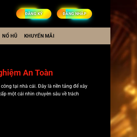
ĐĂNG KÝ
ĐĂNG NHẬP
NỔ HŨ
KHUYẾN MÃI
Nghiệm An Toàn
 công tại nhà cái. Đây là nền tảng để xây
cấp một cái nhìn chuyên sâu về trách