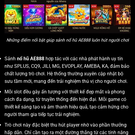
Những điểm nổi bật giúp sảnh nổ hũ AE888 luôn hút người chơi
Sảnh
nổ hũ AE888
hợp tác với các nhà phát hành uy tín
như SPLUS, CQ9, JILI, MG, EVOPLAY, AMEBA, KA, đảm bảo
chất lượng trò chơi. Hệ thống thường xuyên cập nhật bộ
sưu tầm mới, mang đến trải nghiệm thú vị cho người chơi.
Mỗi slot đều gây ấn tượng với thiết kế đẹp mắt và phong
cách đa dạng, từ truyền thống đến hiện đại. Mỗi game có
thiết kế sáng tạo và âm thanh hiệu quả, tạo cảm hứng cho
người tham gia tiếp tục trải nghiệm.
Trò chơi này đặc biệt thu hút player nhờ vào phần thưởng
hấp dẫn. Chỉ cần tạo ra một đường thắng từ các tính năng