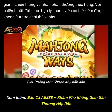
giành chiến thắng và nhận phần thưởng theo hàng. Với
chiến thuật đặt cược hợp lý, thành viên có thể kiếm được
không ít từ trò chơi thú vị này.
Slot Đường Mạt Chược đầy hấp dẫn
Xem thêm:
Bắn Cá AE888 – Khám Phá Không Gian Săn
Thưởng Hấp Dẫn