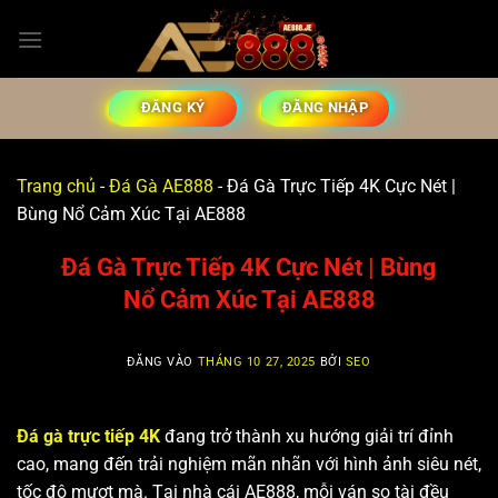
Bỏ
qua
nội
dung
ĐĂNG KÝ
ĐĂNG NHẬP
Trang chủ
-
Đá Gà AE888
-
Đá Gà Trực Tiếp 4K Cực Nét |
Bùng Nổ Cảm Xúc Tại AE888
Đá Gà Trực Tiếp 4K Cực Nét | Bùng
Nổ Cảm Xúc Tại AE888
ĐĂNG VÀO
THÁNG 10 27, 2025
BỞI
SEO
Đá gà trực tiếp 4K
đang trở thành xu hướng giải trí đỉnh
cao, mang đến trải nghiệm mãn nhãn với hình ảnh siêu nét,
tốc độ mượt mà. Tại nhà cái AE888, mỗi ván so tài đều