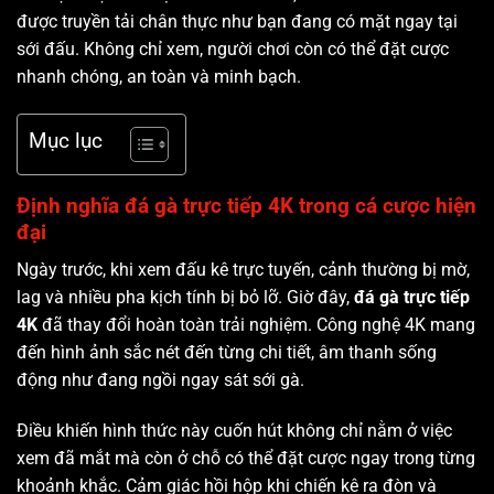
được truyền tải chân thực như bạn đang có mặt ngay tại
sới đấu. Không chỉ xem, người chơi còn có thể đặt cược
nhanh chóng, an toàn và minh bạch.
Mục lục
Định nghĩa đá gà trực tiếp 4K trong cá cược hiện
đại
Ngày trước, khi xem đấu kê trực tuyến, cảnh thường bị mờ,
lag và nhiều pha kịch tính bị bỏ lỡ. Giờ đây,
đá gà trực tiếp
4K
đã thay đổi hoàn toàn trải nghiệm. Công nghệ 4K mang
đến hình ảnh sắc nét đến từng chi tiết, âm thanh sống
động như đang ngồi ngay sát sới gà.
Điều khiến hình thức này cuốn hút không chỉ nằm ở việc
xem đã mắt mà còn ở chỗ có thể đặt cược ngay trong từng
khoảnh khắc. Cảm giác hồi hộp khi chiến kê ra đòn và