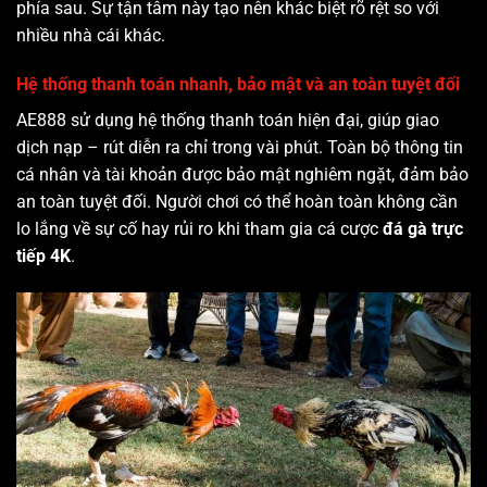
phía sau. Sự tận tâm này tạo nên khác biệt rõ rệt so với
nhiều nhà cái khác.
Hệ thống thanh toán nhanh, bảo mật và an toàn tuyệt đối
AE888 sử dụng hệ thống thanh toán hiện đại, giúp giao
dịch nạp – rút diễn ra chỉ trong vài phút. Toàn bộ thông tin
cá nhân và tài khoản được bảo mật nghiêm ngặt, đảm bảo
an toàn tuyệt đối. Người chơi có thể hoàn toàn không cần
lo lắng về sự cố hay rủi ro khi tham gia cá cược
đá gà trực
tiếp 4K
.