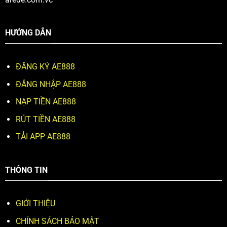
HƯỚNG DẪN
ĐĂNG KÝ AE888
ĐĂNG NHẬP AE888
NẠP TIỀN AE888
RÚT TIỀN AE888
TẢI APP AE888
THÔNG TIN
GIỚI THIỆU
CHÍNH SÁCH BẢO MẬT