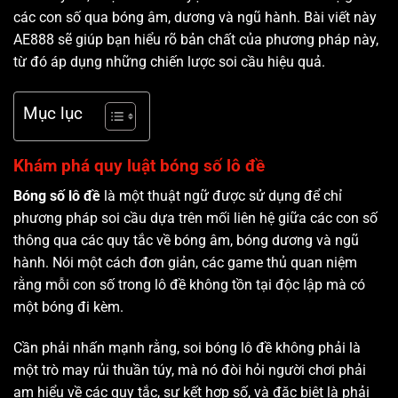
các con số qua bóng âm, dương và ngũ hành. Bài viết này
AE888 sẽ giúp bạn hiểu rõ bản chất của phương pháp này,
từ đó áp dụng những chiến lược soi cầu hiệu quả.
Mục lục
Khám phá quy luật bóng số lô đề
Bóng số lô đề
là một thuật ngữ được sử dụng để chỉ
phương pháp soi cầu dựa trên mối liên hệ giữa các con số
thông qua các quy tắc về bóng âm, bóng dương và ngũ
hành. Nói một cách đơn giản, các game thủ quan niệm
rằng mỗi con số trong lô đề không tồn tại độc lập mà có
một bóng đi kèm.
Cần phải nhấn mạnh rằng, soi bóng lô đề không phải là
một trò may rủi thuần túy, mà nó đòi hỏi người chơi phải
am hiểu về các quy tắc, sự kết hợp số, và đặc biệt là phải