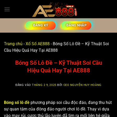
Bỏ
qua
nội
dung
ĐĂNG KÝ
ĐĂNG NHẬP
Trang chủ
-
Xổ Số AE888
-
Bóng Số Lô Đề – Kỹ Thuật Soi
Cầu Hiệu Quả Hay Tại AE888
Bóng Số Lô Đề – Kỹ Thuật Soi Cầu
Hiệu Quả Hay Tại AE888
ĐĂNG VÀO
THÁNG 2 9, 2025
BỞI
CEO NGUYỄN HUY HOÀNG
Bóng số lô đề
phương pháp soi cầu độc đáo, đang thu hút
sự quan tâm của đông đảo người chơi lô đề. Thay vì dựa
vào may rủi, cược thủ lão luyện đã tìm ra mối liên hệ giữa