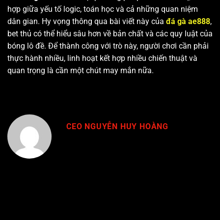
hợp giữa yếu tố logic, toán học và cả những quan niệm
dân gian. Hy vọng thông qua bài viết này của
đá gà ae888
,
bet thủ có thể hiểu sâu hơn về bản chất và các quy luật của
bóng lô đề. Để thành công với trò này, người chơi cần phải
thực hành nhiều, linh hoạt kết hợp nhiều chiến thuật và
quan trọng là cần một chút may mắn nữa.
CEO NGUYỄN HUY HOÀNG