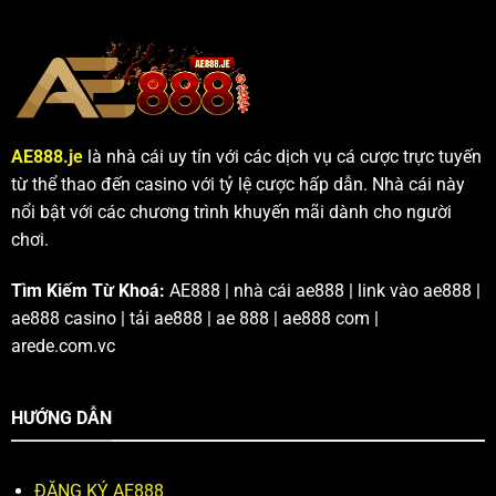
AE888.je
là nhà cái uy tín với các dịch vụ cá cược trực tuyến
từ thể thao đến casino với tỷ lệ cược hấp dẫn. Nhà cái này
nổi bật với các chương trình khuyến mãi dành cho người
chơi.
Tìm Kiếm Từ Khoá:
AE888 | nhà cái ae888 | link vào ae888 |
ae888 casino | tải ae888 | ae 888 | ae888 com |
arede.com.vc
HƯỚNG DẪN
ĐĂNG KÝ AE888