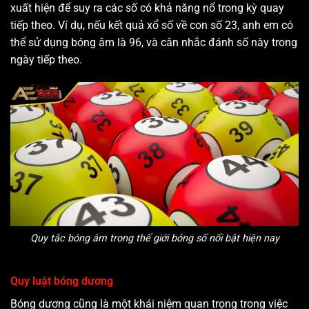
xuất hiện để suy ra các số có khả năng nổ trong kỳ quay
tiếp theo. Ví dụ, nếu kết quả xổ số về con số 23, anh em có
thể sử dụng bóng âm là 96, và cân nhắc đánh số này trong
ngày tiếp theo.
Quy tắc bóng âm trong thế giới bóng số nổi bật hiện nay
Quy luật bóng dương
Bóng dương cũng là một khái niệm quan trọng trong việc