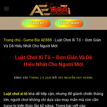
Bỏ
qua
nội
dung
ĐĂNG KÝ
ĐĂNG NHẬP
Trang chủ
-
Game Bài AE888
-
Luật Chơi Xì Tố – Đơn Giản
Và Dễ Hiểu Nhất Cho Người Mới
Luật Chơi Xì Tố – Đơn Giản Và Dễ
Hiểu Nhất Cho Người Mới
ĐĂNG VÀO
THÁNG 2 9, 2025
BỞI
CEO NGUYỄN HUY HOÀNG
Luật chơi xì tố
khá dễ tiếp cận, nhưng để giành chiến thắng
lớn, người chơi không chỉ dựa vào may mắn mà còn cần
trang bị kiến thức lẫn kỹ năng. Trong bài viết này,