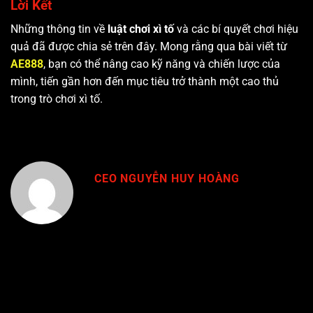
Lời Kết
Những thông tin về
luật chơi xì tố
và các bí quyết chơi hiệu
quả đã được chia sẻ trên đây. Mong rằng qua bài viết từ
AE888
, bạn có thể nâng cao kỹ năng và chiến lược của
mình, tiến gần hơn đến mục tiêu trở thành một cao thủ
trong trò chơi xì tố.
CEO NGUYỄN HUY HOÀNG