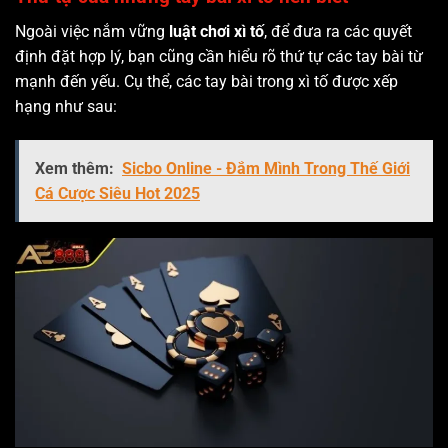
Ngoài việc nắm vững
luật chơi xì tố
, để đưa ra các quyết
định đặt hợp lý, bạn cũng cần hiểu rõ thứ tự các tay bài từ
mạnh đến yếu. Cụ thể, các tay bài trong xì tố được xếp
hạng như sau:
Xem thêm:
Sicbo Online - Đắm Mình Trong Thế Giới
Cá Cược Siêu Hot 2025