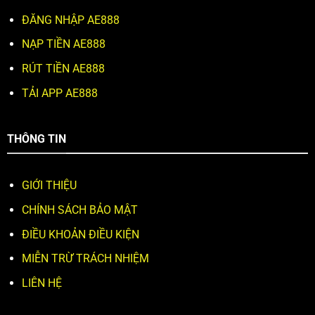
ĐĂNG NHẬP AE888
NẠP TIỀN AE888
RÚT TIỀN AE888
TẢI APP AE888
THÔNG TIN
GIỚI THIỆU
CHÍNH SÁCH BẢO MẬT
ĐIỀU KHOẢN ĐIỀU KIỆN
MIỄN TRỪ TRÁCH NHIỆM
LIÊN HỆ